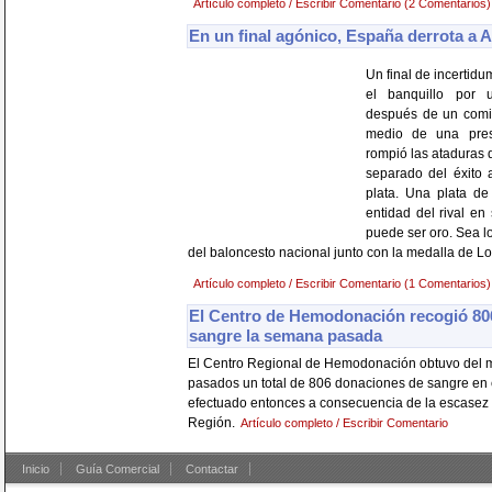
Artículo completo / Escribir Comentario (2 Comentarios)
En un final agónico, España derrota a A
Un final de incertid
el banquillo por u
después de un comie
medio de una pres
rompió las ataduras 
separado del éxito a
plata. Una plata de 
entidad del rival en
puede ser oro. Sea l
del baloncesto nacional junto con la medalla de Lo
Artículo completo / Escribir Comentario (1 Comentarios)
El Centro de Hemodonación recogió 80
sangre la semana pasada
El Centro Regional de Hemodonación obtuvo del mi
pasados un total de 806 donaciones de sangre en 
efectuado entonces a consecuencia de la escasez 
Región.
Artículo completo / Escribir Comentario
Inicio
Guía Comercial
Contactar