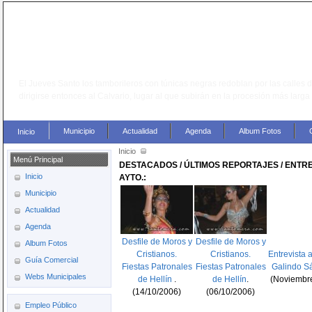
El Jueves Santo los tamborileros con túnicas negras redoblan por las calles 
dirigirse entonces al Calvario, lugar al que subirán en la procesión más larg
Municipio
Actualidad
Agenda
Album Fotos
Inicio
Inicio
Menú Principal
DESTACADOS / ÚLTIMOS REPORTAJES / ENTRE
Inicio
AYTO.:
Municipio
Actualidad
Agenda
Desfile de Moros y
Desfile de Moros y
Album Fotos
Cristianos
.
Cristianos
.
Entrevista 
Guía Comercial
Fiestas Patronales
Fiestas Patronales
Galindo S
Webs Municipales
de Hellín
.
de
Hellín
.
(Noviembr
(14/10/2006)
(06/10/2006)
Empleo Público