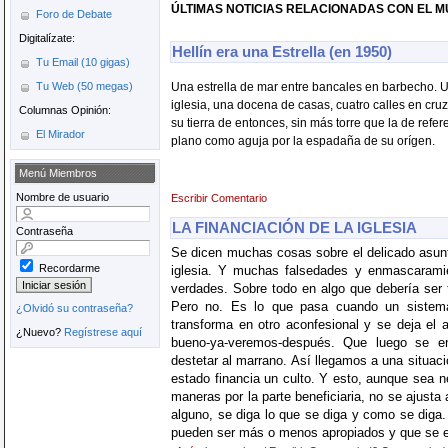
ÚLTIMAS NOTICIAS RELACIONADAS CON EL MU
Foro de Debate
Digitalízate:
Hellín era una Estrella (en 1950)
Tu Email (10 gigas)
Tu Web (50 megas)
Una estrella de mar entre bancales en barbecho. 
iglesia, una docena de casas, cuatro calles en cru
Columnas Opinión:
su tierra de entonces, sin más torre que la de refere
El Mirador
plano como aguja por la espadaña de su orígen.
Menú Miembros
Nombre de usuario
Escribir Comentario
LA FINANCIACIÓN DE LA IGLESIA
Contraseña
Se dicen muchas cosas sobre el delicado asunto
Recordarme
iglesia. Y muchas falsedades y enmascaram
verdades. Sobre todo en algo que debería ser 
Pero no. Es lo que pasa cuando un sistema 
¿Olvidó su contraseña?
transforma en otro aconfesional y se deja el 
¿Nuevo?
Regístrese aquí
bueno-ya-veremos-después. Que luego se e
destetar al marrano. Así llegamos a una situació
estado financia un culto. Y esto, aunque sea n
maneras por la parte beneficiaria, no se ajusta
alguno, se diga lo que se diga y como se diga
pueden ser más o menos apropiados y que se e