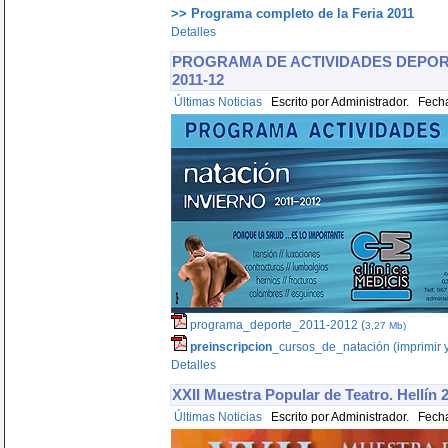
>> Programa completo de la Feria 2011
Detalles
PROGRAMA DE ACTIVIDADES DEPOR
2011-12
Últimas Noticias
Escrito por Administrador. Fecha
programa_deporte_2011-2012 (
3,27 Mb)
preinscripcion
_cursos_de_natación (imprimir y
Detalles
XXII Muestra Popular de Teatro. Hellín 
Últimas Noticias
Escrito por Administrador. Fecha