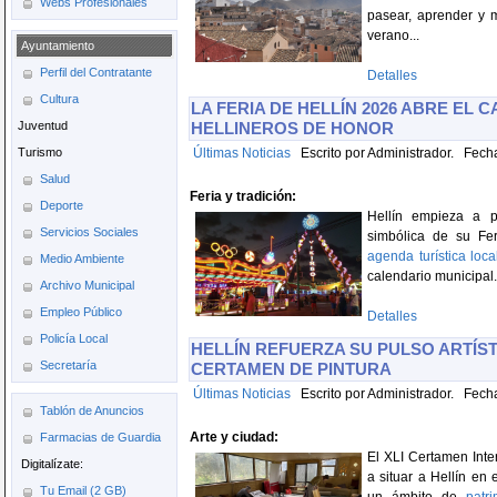
Webs Profesionales
pasear, aprender y mi
verano...
Ayuntamiento
Perfil del Contratante
Detalles
Cultura
LA FERIA DE HELLÍN 2026 ABRE EL 
Juventud
HELLINEROS DE HONOR
Turismo
Últimas Noticias
Escrito por Administrador. Fecha
Salud
Feria y tradición:
Deporte
Hellín empieza a p
Servicios Sociales
simbólica de su Fe
agenda turística loca
Medio Ambiente
calendario municipal.
Archivo Municipal
Empleo Público
Detalles
Policía Local
HELLÍN REFUERZA SU PULSO ARTÍST
Secretaría
CERTAMEN DE PINTURA
Últimas Noticias
Escrito por Administrador. Fecha
Tablón de Anuncios
Arte y ciudad:
Farmacias de Guardia
El XLI Certamen Inte
Digitalízate:
a situar a Hellín en 
Tu Email (2 GB)