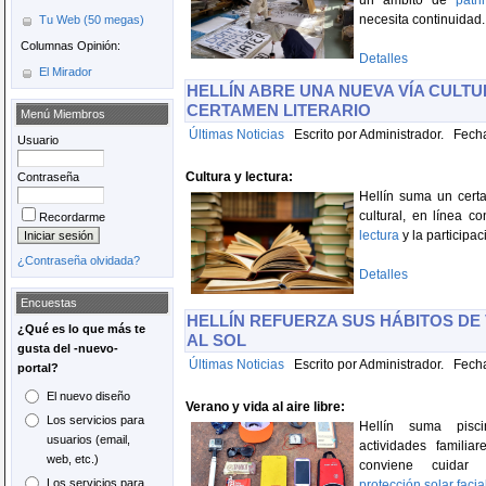
un ámbito de
patr
necesita continuidad..
Tu Web (50 megas)
Columnas Opinión:
Detalles
El Mirador
HELLÍN ABRE UNA NUEVA VÍA CULTU
CERTAMEN LITERARIO
Menú Miembros
Últimas Noticias
Escrito por Administrador. Fecha
Usuario
Cultura y lectura:
Contraseña
Hellín suma un cert
cultural, en línea c
Recordarme
lectura
y la participaci
¿Contraseña olvidada?
Detalles
Encuestas
HELLÍN REFUERZA SUS HÁBITOS DE
¿Qué es lo que más te
AL SOL
gusta del -nuevo-
Últimas Noticias
Escrito por Administrador. Fecha
portal?
El nuevo diseño
Verano y vida al aire libre:
Los servicios para
Hellín suma pisc
usuarios (email,
actividades famili
web, etc.)
conviene cuidar h
Los servicios para
protección solar facia