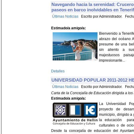
Navegando hacia la serenidad: Cruceros
paseos en barco inolvidables en Teneri
Últimas Noticias
Escrito por Administrador. Fech
Estimado/a amigo/a:
Bienvenido a Tenerif
abrazo del océano Atl
presume de una bel
sin aliento a sus
majestuosos paisa
impresionante...
Detalles
UNIVERSIDAD POPULAR 2011-2012 H
Últimas Noticias
Escrito por Administrador. Fecha
Carta de la Concejalía de Educación dirigida a los
Estimado/a amigo/a:
La Universidad P
proyecto de desarr
municipio, dirigido a
la educación para 
culturales o de oci
Desde la concejalía de educación del Ayuntam