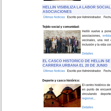
HELLIN VISIBILIZA LA LABOR SOCIA
ASOCIACIONES
Últimas Noticias
Escrito por Administrador. Fecha
Tejido social y comunidad:
Hellín vuelve a pone
asociaciones,
entid
vecinales, una red
inclusión y la vida co
Detalles
EL CASCO HISTORICO DE HELLIN SE
CARRERA URBANA EL 20 DE JUNIO
Últimas Noticias
Escrito por Administrador. Fecha
Deporte y casco histórico:
El centro histórico de
en punto de encuent
vinculando depo
regional
...
Detalles