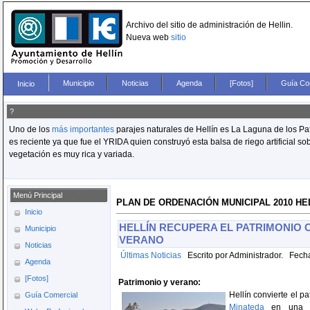
Archivo del sitio de administración de Hellin.
Nueva web
sitio
Municipio
Noticias
Agenda
[Fotos]
Guía Co
Inicio
?
Uno de los
más importantes
parajes naturales de Hellín es La Laguna de los Pat
es reciente ya que fue el YRIDA quien construyó esta balsa de riego artificial 
vegetación es muy rica y variada.
Menú Principal
PLAN DE ORDENACIÓN MUNICIPAL 2010 HE
Inicio
HELLÍN RECUPERA EL PATRIMONIO
Municipio
VERANO
Noticias
Últimas Noticias
Escrito por Administrador. Fecha
Agenda
[Fotos]
Patrimonio y verano:
Hellín convierte el pa
Guía Comercial
Minateda
en una pr