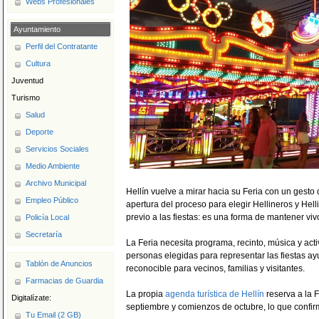
Webs Profesionales
Ayuntamiento
Perfil del Contratante
Cultura
Juventud
Turismo
Salud
Deporte
Servicios Sociales
Medio Ambiente
Archivo Municipal
Hellín vuelve a mirar hacia su Feria con un gesto 
Empleo Público
apertura del proceso para elegir Hellineros y Hell
previo a las fiestas: es una forma de mantener vivo
Policía Local
Secretaría
La Feria necesita programa, recinto, música y act
personas elegidas para representar las fiestas a
Tablón de Anuncios
reconocible para vecinos, familias y visitantes.
Farmacias de Guardia
La propia
agenda turística de Hellín
reserva a la 
Digitalízate:
septiembre y comienzos de octubre, lo que confirm
Tu Email (2 GB)