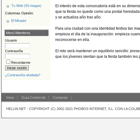
El interés de esta convocatoria está en su dimensió
Tu Web (50 megas)
que la fiesta no quede como una postal heredada
Columnas Opinión:
y se actualiza año tras año.
El Mirador
Para una ciudad con una identidad festiva tan mar
Menú Miembros
empieza el día de la inauguración: empieza cuan
reconocerse en ella.
Usuario
El reto será mantener un equilibrio sencillo: pres
Contraseña
que los jóvenes sientan que la fiesta también les 
Recordarme
¿Contraseña olvidada?
Inicio
Guía Comercial
Contactar
HELLIN.NET - COPYRIGHT (C) 2002-2021 PHOBOS INTERNET, S.L. CON LA COL