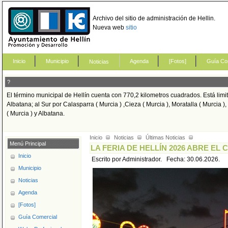
Archivo del sitio de administración de Hellin.
Nueva web
sitio
Inicio
Municipio
Agenda
[Fotos]
Guía Co
Noticias
?
El término municipal de Hellín cuenta con 770,2 kilometros cuadrados. Está limi
Albatana; al Sur por Calasparra ( Murcia ) ,Cieza ( Murcia ), Moratalla ( Murcia ),
( Murcia ) y Albatana.
Inicio
Noticias
Últimas Noticias
Menú Principal
LA FERIA DE HELLÍN 2026 ABRE EL
Inicio
Escrito por Administrador. Fecha: 30.06.2026.
Municipio
Noticias
Agenda
[Fotos]
Guía Comercial