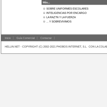
Más...
SOBRE UNIFORMES ESCOLARES
INTELIGENCIAS POR ENCARGO
LA RAZ?N Y LA FUERZA
... Y SOBREVIVIMOS
Inicio
Guía Comercial
Contactar
HELLIN.NET - COPYRIGHT (C) 2002-2021 PHOBOS INTERNET, S.L. CON LA CO