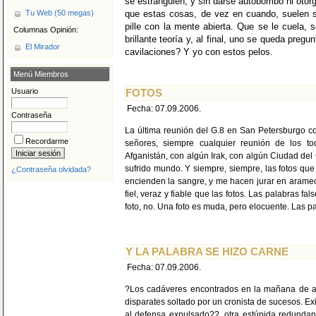
se estrangulen, y sin darse autobombo ni otorg
Tu Web (50 megas)
que estas cosas, de vez en cuando, suelen s
pille con la mente abierta. Que se le cuela, 
Columnas Opinión:
brillante teoría y, al final, uno se queda pre
El Mirador
cavilaciones? Y yo con estos pelos.
Menú Miembros
Usuario
FOTOS
Fecha: 07.09.2006.
Contraseña
La última reunión del G.8 en San Petersburgo coin
Recordarme
señores, siempre cualquier reunión de los t
Afganistán, con algún Irak, con algún Ciudad de
sufrido mundo. Y siempre, siempre, las fotos que
¿Contraseña olvidada?
encienden la sangre, y me hacen jurar en arameo
fiel, veraz y fiable que las fotos. Las palabras fa
foto, no. Una foto es muda, pero elocuente. Las pa
Y LA PALABRA SE HIZO CARNE
Fecha: 07.09.2006.
?Los cadáveres encontrados en la mañana de ay
disparates soltado por un cronista de sucesos. E
al defensa expulsado??, otra estúpida redundanc