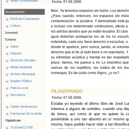
Webs Profesionales
Fecha: 07.09.2006.
Bien. Ya tenemos espacios sin humo. Los derech
Ayuntamiento
¿Para cuando, entonces, los espacios sin mús
Perfil del Contratante
contaminación: la acústica. Y demostrado está 
Cultura
e incluso con determinado continuismo, afecta a
los adictos tarados que ya están tocados. El caso
Juventud
igual deberían protegerse los de los no escuc
Turismo
entendida, cada uno tiene derecho a escuchar, o 
Salud
donde le apetece, pero nunca, jamás, al volumen 
derecho que el de al lado tiene a no soportarla. 
Deporte
su intimidad acústica y mental es tan respetable
Servicios Sociales
place. Vamos, me parece a mí. Lo mismitico que
Medio Ambiente
narices de los nopitillos, los ruidos de los m
nomurgas. Es tan justo como lógico, ¿o no?..
Archivo Municipal
Empleo Público
Policía Local
FILOSOFANDO
Secretaría
Fecha: 07.09.2006.
Estaba yo leyendo el último libro de José L
Tablón de Anuncios
interesa a alguno de ustedes, cuando una de
Farmacias de Guardia
de breva, así como el que no quiere la cos
poniéndole a uno tan absorto en sí mismo qu
Digitalízate:
misma, haya podido hacer nido a tan filosófic
Tu Email (2 GB)