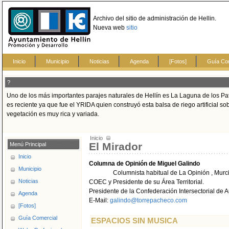
Archivo del sitio de administración de Hellin.
Nueva web
sitio
Inicio
Municipio
Noticias
Agenda
[Fotos]
Guía Co
?
Uno de los más importantes parajes naturales de Hellín es La Laguna de los Pat
es reciente ya que fue el YRIDA quien construyó esta balsa de riego artificial 
vegetación es muy rica y variada.
Inicio
El Mirador
Menú Principal
Inicio
Columna de Opinión de Miguel Galindo
Municipio
Columnista habitual de La Opinión , Murc
Noticias
COEC y Presidente de su Área Territorial.
Presidente de la Confederación Intersectorial de
Agenda
E-Mail:
galindo@torrepacheco.com
[Fotos]
Guía Comercial
ESPACIOS SIN MUSICA