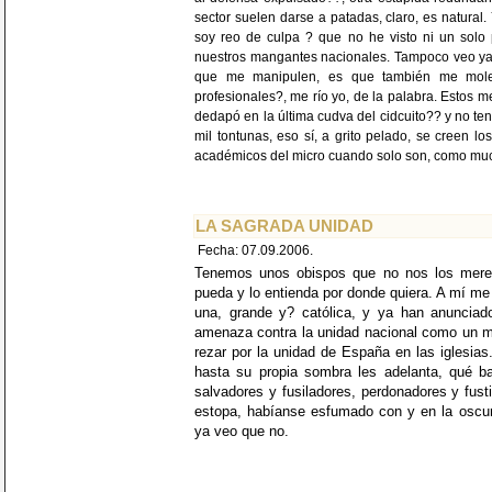
sector suelen darse a patadas, claro, es natura
soy reo de culpa ? que no he visto ni un solo p
nuestros mangantes nacionales. Tampoco veo ya
que me manipulen, es que también me mole
profesionales?, me río yo, de la palabra. Estos 
dedapó en la última cudva del cidcuito?? y no ten
mil tontunas, eso sí, a grito pelado, se creen lo
académicos del micro cuando solo son, como muc
LA SAGRADA UNIDAD
Fecha: 07.09.2006.
Tenemos unos obispos que no nos los merec
pueda y lo entienda por donde quiera. A mí me
una, grande y? católica, y ya han anunciado
amenaza contra la unidad nacional como un mal
rezar por la unidad de España en las iglesia
hasta su propia sombra les adelanta, qué b
salvadores y fusiladores, perdonadores y fust
estopa, habíanse esfumado con y en la oscur
ya veo que no.