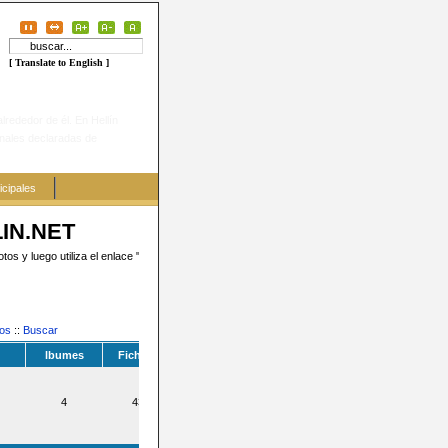
[ Translate to English ]
lrededor de él. En Hellín
onales declaradas de
cipales
LIN.NET
s y luego utiliza el enlace "Añadir
tos
::
Buscar
lbumes
Ficheros
4
438