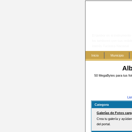
El tambor es el instrumento 
los tambores con sus redob
Interés Turístico Nacional.
Inicio
Municipio
Al
50 MegaBytes para tus foto
Lis
Categora
Galerías de Fotos car
Crea tu galería y ayúdan
del portal.