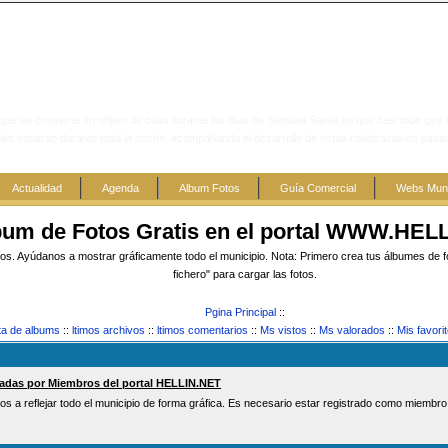
que se convierte en objeto de culto durante los días de Semana Santa en que casi todo gira a
les sonarán durante toda la noche, acompañando el desarrollo de estas celebraciones pasi
Actualidad
Agenda
Album Fotos
Guía Comercial
Webs Muni
bum de Fotos Gratis en el portal WWW.HEL
s. Ayúdanos a mostrar gráficamente todo el municipio. Nota: Primero crea tus álbumes de foto
fichero" para cargar las fotos.
Pgina Principal
::
ta de albums
::
ltimos archivos
::
ltimos comentarios
::
Ms vistos
::
Ms valorados
::
Mis favori
gadas por Miembros del portal HELLIN.NET
os a reflejar todo el municipio de forma gráfica. Es necesario estar registrado como miembro