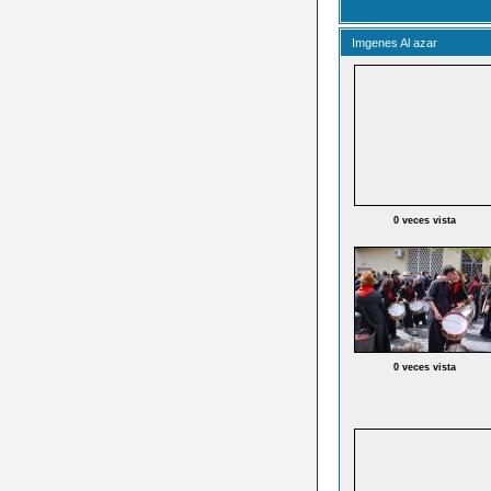
Imgenes Al azar
0 veces vista
0 veces vista