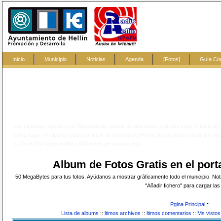
Inicio
Municipio
Noticias
Agenda
[Fotos]
Guía Co
?
Las pintutras rupestres de Minateda se fechan de una manera amplia entre el inicio del Ne
hasta llegar en algunos casos al inicio de la Edad del Hierro, lo que quiere decir qu
el año 6.000 hasta el año 1.000 antes de nuestra Era.
Album de Fotos Gratis en el po
50 MegaBytes para tus fotos. Ayúdanos a mostrar gráficamente todo el municipio. Nota:
"Añadir fichero" para cargar las 
Pgina Principal
::
Lista de albums
::
ltimos archivos
::
ltimos comentarios
::
Ms vistos