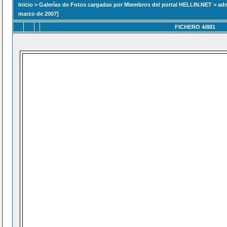
Inicio
>
Galerías de Fotos cargadas por Miembros del portal HELLIN.NET
>
ad
marzo de 2007]
FICHERO 4/881