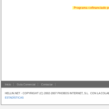
Programa cofinanciado p
Inicio
Guía Comercial
Contactar
HELLIN.NET - COPYRIGHT (C) 2002-2007 PHOBOS INTERNET, S.L. CON LA CO
ESTADÍSTICAS