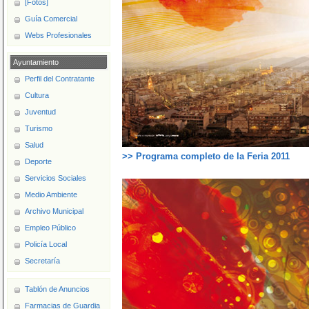
[Fotos]
Guía Comercial
Webs Profesionales
Ayuntamiento
Perfil del Contratante
Cultura
Juventud
Turismo
Salud
>> Programa completo de la Feria 2011
Deporte
Servicios Sociales
Medio Ambiente
Archivo Municipal
Empleo Público
Policía Local
Secretaría
Tablón de Anuncios
Farmacias de Guardia