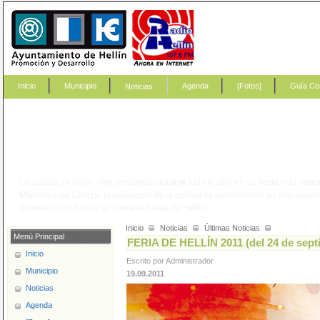
Inicio
Municipio
Agenda
[Fotos]
Guía Co
Noticias
?
La ciudad de Hellín vive pensando durante todo el año en su fiesta más impor
Miércoles de Ceniza, la población de la ciudad va aumentando su entusiasm
momento cumbre de la Semana Santa de Hellín.
Inicio
Noticias
Últimas Noticias
Menú Principal
FERIA DE HELLÍN 2011 (del 24 de septi
Inicio
Escrito por Administrador
Municipio
19.09.2011
Noticias
Agenda