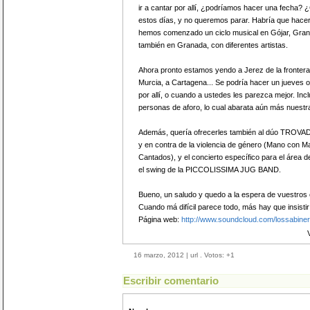
ir a cantar por allí, ¿podríamos hacer una fecha?
estos días, y no queremos parar. Habría que hacer
hemos comenzado un ciclo musical en Gójar, Gran
también en Granada, con diferentes artistas.
Ahora pronto estamos yendo a Jerez de la frontera,
Murcia, a Cartagena... Se podría hacer un jueves o
por allí, o cuando a ustedes les parezca mejor. In
personas de aforo, lo cual abarata aún más nuestra
Además, quería ofrecerles también al dúo TROVAD
y en contra de la violencia de género (Mano con Man
Cantados), y el concierto específico para el área d
el swing de la PICCOLISSIMA JUG BAND.
Bueno, un saludo y quedo a la espera de vuestros
Cuando má difícil parece todo, más hay que insisti
Página web:
http://www.soundcloud.com/lossabine
16 marzo, 2012 | url . Votos:
+1
Escribir comentario