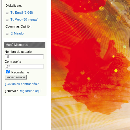
Digitalízate:
Tu Email (2 GB)
Tu Web (50 megas)
Columnas Opinión:
El Mirador
Menú Miembros
Nombre de usuario
Contraseña
Recordarme
¿Olvidó su contraseña?
¿Nuevo?
Regístrese aquí