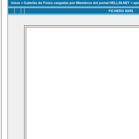
Inicio
>
Galerías de Fotos cargadas por Miembros del portal HELLIN.NET
>
ayt
FICHERO 60/91