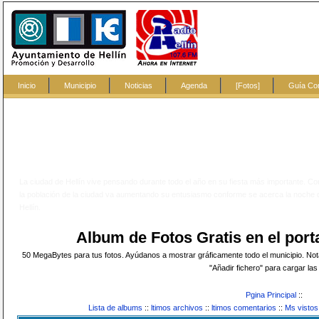
Inicio
Municipio
Noticias
Agenda
[Fotos]
Guía Co
La ciudad de Hellín vive pensando durante todo el año en su fiesta más importante. Con
la población de la ciudad va aumentando su entusiasmo conforme se acerca la noch
Hellín.
Album de Fotos Gratis en el po
50 MegaBytes para tus fotos. Ayúdanos a mostrar gráficamente todo el municipio. Nota:
"Añadir fichero" para cargar las 
Pgina Principal
::
Lista de albums
::
ltimos archivos
::
ltimos comentarios
::
Ms vistos