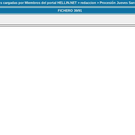
os cargadas por Miembros del portal HELLIN.NET
>
redaccion
> Procesión Jueves Sant
FICHERO 39/91