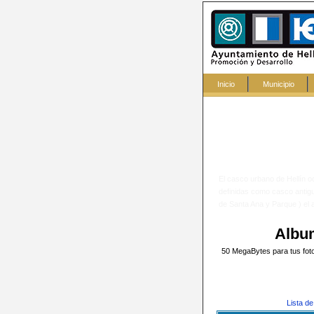
Inicio
Municipio
El casco urbano de Hellín 
definidas como casco antiguo
de Santa Ana y Parque ) el 
Albu
50 MegaBytes para tus fotos
Lista d