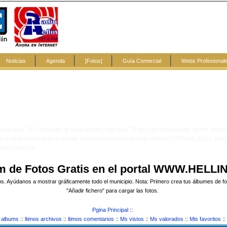
Noticias
Agenda
[Fotos]
Guía Comercial
Webs Profesional
ocupa unas 185 hectareas de suelo urbano, con otras 70 de suelo programado, donde se pu
 y parte moderna de la ciudad, concentrando entorno al eje definido ( El Rabal, El Sol, Juan
area comercial.
m de Fotos Gratis en el portal WWW.HELLI
. Ayúdanos a mostrar gráficamente todo el municipio. Nota: Primero crea tus álbumes de foto
"Añadir fichero" para cargar las fotos.
Pgina Principal
::
e albums
::
ltimos archivos
::
ltimos comentarios
::
Ms vistos
::
Ms valorados
::
Mis favoritos
::