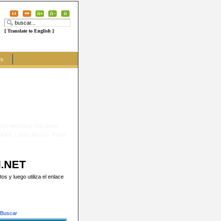
[ Translate to English ]
es
eden encontrar dos áreas
 XXIII, López del Oro, Plaza
N.NET
s y luego utiliza el enlace
Buscar