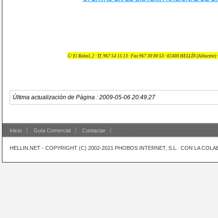
C/ El Rabal, 2 · Tf. 967 54 15 13 · Fax 967 30 00 53 · 02400 HELLÍN (Albacete) ·
Última actualización de Página : 2009-05-06 20:49:27
Inicio
Guía Comercial
Contactar
HELLIN.NET - COPYRIGHT (C) 2002-2021 PHOBOS INTERNET, S.L. CON LA CO