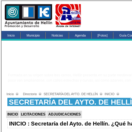
Inicio
Municipio
Noticias
Agenda
[Fotos]
Guía Co
?
Formada en su origen sobre tres cerros, Hellín presenta en su parte medieval
poco van ampliándose, con calles estrechas y curvas, así como adarves, con u
Inicio
Directorio
SECRETARÍA DEL AYTO. DE HELLÍN
INICIO
SECRETARÍA DEL AYTO. DE HELL
INICIO
LICITACIONES
ADJUDICACIONES
INICIO : Secretaría del Ayto. de Hellín. ¿Qué