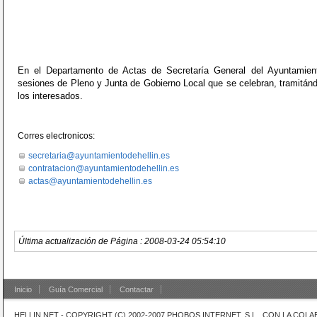
En el Departamento de Actas de Secretaría General del Ayuntamient
sesiones de Pleno y Junta de Gobierno Local que se celebran, tramitánd
los interesados.
Corres electronicos:
secretaria@ayuntamientodehellin.es
contratacion@ayuntamientodehellin.es
actas@ayuntamientodehellin.es
Última actualización de Página : 2008-03-24 05:54:10
Inicio
Guía Comercial
Contactar
HELLIN.NET - COPYRIGHT (C) 2002-2007 PHOBOS INTERNET, S.L. CON LA CO