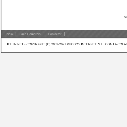
Si
Inicio
Guía Comercial
Contactar
HELLIN.NET - COPYRIGHT (C) 2002-2021 PHOBOS INTERNET, S.L. CON LA CO