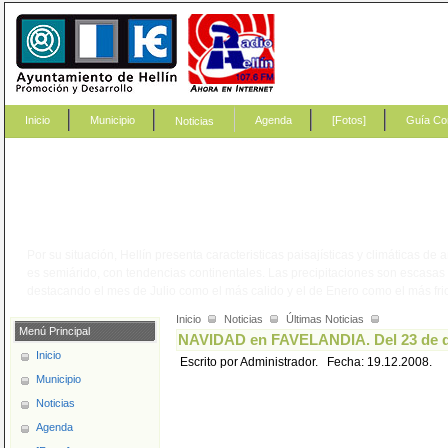
Inicio
Municipio
Agenda
[Fotos]
Guía Co
Noticias
?
Por su situación, Hellín presenta caracteristicas paisajísticas y climáticas de
es semiárido, con tendencias continentales. Las precipitaciones son escasa
destacando el mes de Julio como el más calido y el de Enero como el más fri
Inicio
Noticias
Últimas Noticias
Menú Principal
NAVIDAD en FAVELANDIA. Del 23 de dic
Inicio
Escrito por Administrador. Fecha: 19.12.2008.
Municipio
Noticias
Agenda