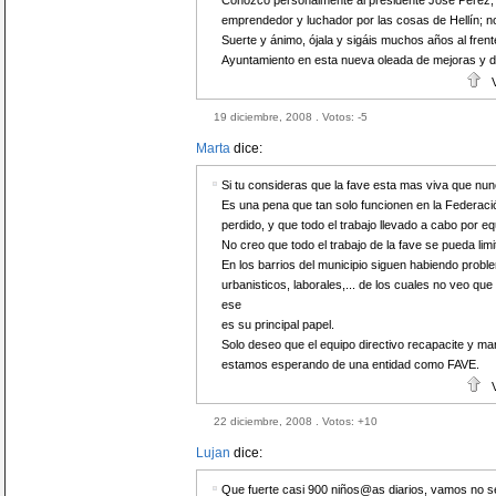
Conozco personalmente al presidente José Pérez,
emprendedor y luchador por las cosas de Hellín; no
Suerte y ánimo, ójala y sigáis muchos años al frent
Ayuntamiento en esta nueva oleada de mejoras y d
19 diciembre, 2008 . Votos:
-5
Marta
dice:
Si tu consideras que la fave esta mas viva que nunc
Es una pena que tan solo funcionen en la Federación
perdido, y que todo el trabajo llevado a cabo por e
No creo que todo el trabajo de la fave se pueda limit
En los barrios del municipio siguen habiendo proble
urbanisticos, laborales,... de los cuales no veo qu
ese
es su principal papel.
Solo deseo que el equipo directivo recapacite y ma
estamos esperando de una entidad como FAVE.
22 diciembre, 2008 . Votos:
+10
Lujan
dice:
Que fuerte casi 900 niños@as diarios, vamos no se l