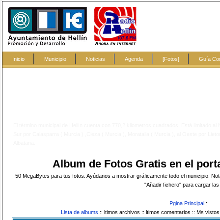
Inicio
Municipio
Noticias
Agenda
[Fotos]
Guía Co
?
El término municipal de Hellín cuenta con 770,2 kilometros cuadrados. Está limitado al
Sur por Calasparra ( Murcia ) ,Cieza ( Murcia ), Moratalla ( Murcia ), al Oeste por Lieto
Albatana.
Album de Fotos Gratis en el po
50 MegaBytes para tus fotos. Ayúdanos a mostrar gráficamente todo el municipio. Nota:
"Añadir fichero" para cargar las 
Pgina Principal
::
Lista de albums
::
ltimos archivos ::
ltimos comentarios ::
Ms vistos