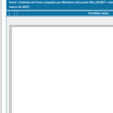
Inicio
>
Galerías de Fotos cargadas por Miembros del portal HELLIN.NET
>
ad
marzo de 2007]
FICHERO 9/154