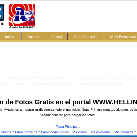
Noticias
Agenda
[Fotos]
Guía Comercial
Webs Profesional
tres cerros, Hellín presenta en su parte medieval un trazado típico de las ciudades árabes
rechas y curvas, así como adarves, con un claro protagonista: el castillo almohade.
m de Fotos Gratis en el portal WWW.HELLI
. Ayúdanos a mostrar gráficamente todo el municipio. Nota: Primero crea tus álbumes de foto
"Añadir fichero" para cargar las fotos.
Pgina Principal
::
e albums
::
ltimos archivos
::
ltimos comentarios
::
Ms vistos
::
Ms valorados
::
Mis favoritos
::