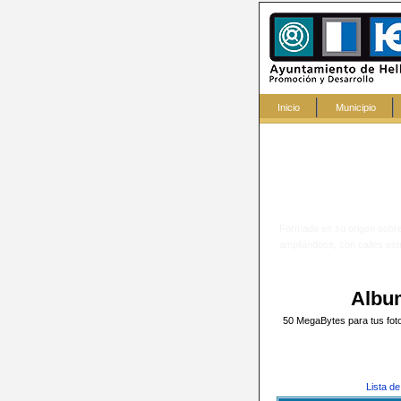
Inicio
Municipio
Formada en su origen sobre 
ampliándose, con calles est
Albu
50 MegaBytes para tus fotos
Lista d