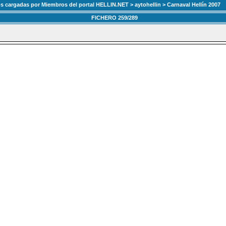
os cargadas por Miembros del portal HELLIN.NET
>
aytohellin
> Carnaval Hellín 2007
FICHERO 259/289