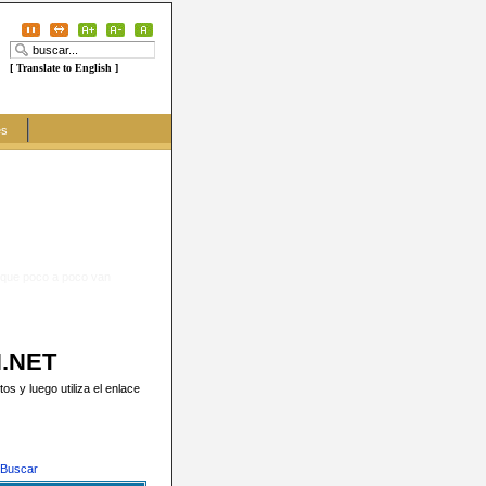
[ Translate to English ]
es
, que poco a poco van
N.NET
s y luego utiliza el enlace
Buscar