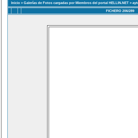
Inicio
>
Galerías de Fotos cargadas por Miembros del portal HELLIN.NET
>
ayt
FICHERO 206/289