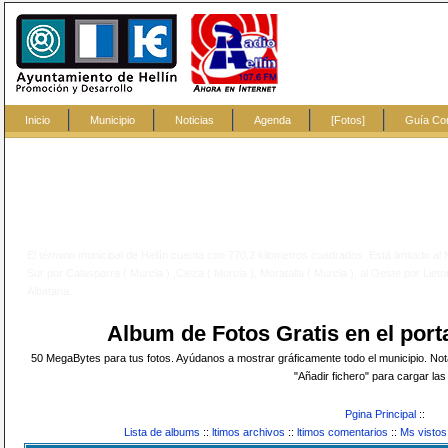
Inicio
Municipio
Noticias
Agenda
[Fotos]
Guía Co
?
El término municipal de Hellín cuenta con 770,2 kilometros cuadrados. Está limitado al
Sur por Calasparra ( Murcia ) ,Cieza ( Murcia ), Moratalla ( Murcia ), al Oeste por Lieto
Albatana.
Album de Fotos Gratis en el po
50 MegaBytes para tus fotos. Ayúdanos a mostrar gráficamente todo el municipio. Nota:
"Añadir fichero" para cargar las 
Pgina Principal
::
Lista de albums
::
ltimos archivos
::
ltimos comentarios
::
Ms vistos