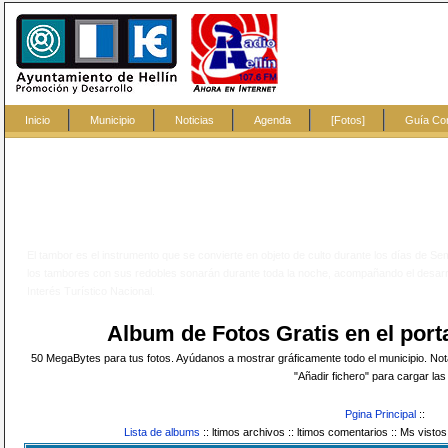
Inicio
Municipio
Noticias
Agenda
[Fotos]
Guía Co
El tambor es el instrumento que se convierte en objeto de culto durante los días de Se
los tambores con sus redobles sonarán durante toda la noche, acompañando el desarr
Interés Turístico Nacional.
Album de Fotos Gratis en el po
50 MegaBytes para tus fotos. Ayúdanos a mostrar gráficamente todo el municipio. Nota:
"Añadir fichero" para cargar las 
Pgina Principal
::
Lista de albums
::
ltimos archivos ::
ltimos comentarios ::
Ms vistos