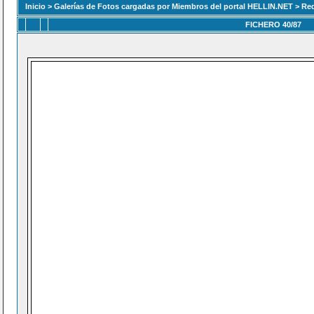
Inicio
>
Galerías de Fotos cargadas por Miembros del portal HELLIN.NET
>
Re
FICHERO 40/87