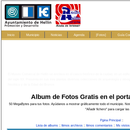
Inicio
Municipio
Noticias
Agenda
[Fotos]
Guía Co
El Museo Comarcal de Hellín se enclava en el casco histórico de la ciudad, en un edifici
del siglo XX. Presenta en sus tres plantas diversas colecciones de arqueología y etnograf
Neolítico y de la Edad del Bronce.
Album de Fotos Gratis en el po
50 MegaBytes para tus fotos. Ayúdanos a mostrar gráficamente todo el municipio. Nota:
"Añadir fichero" para cargar las 
Pgina Principal
::
Lista de albums
::
ltimos archivos
::
ltimos comentarios
::
Ms vistos