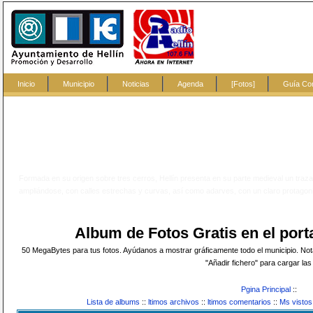
Inicio
Municipio
Noticias
Agenda
[Fotos]
Guía Co
Formada en su origen sobre tres cerros, Hellín presenta en su parte medieval un traz
ampliándose, con calles estrechas y curvas, así como adarves, con un claro protagonis
Album de Fotos Gratis en el po
50 MegaBytes para tus fotos. Ayúdanos a mostrar gráficamente todo el municipio. Nota:
"Añadir fichero" para cargar las 
Pgina Principal
::
Lista de albums
::
ltimos archivos
::
ltimos comentarios
::
Ms vistos