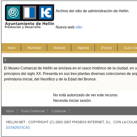
Archivo del sitio de administración de Hellin.
Nueva web
sitio
Inicio
Municipio
Noticias
Agenda
[Fotos]
Guía Co
?
El Museo Comarcal de Hellín se enclava en el casco histórico de la ciudad, en un 
principios del siglo XX. Presenta en sus tres plantas diversas colecciones de ar
prehistoria inicial, del Neolítico y de la Edad del Bronce.
No está autorizado de ver este recurso.
Necesita iniciar sesión.
Inicio
Guía Comercial
Contactar
HELLIN.NET - COPYRIGHT (C) 2002-2007 PHOBOS INTERNET, S.L. CON LA CO
ESTADÍSTICAS