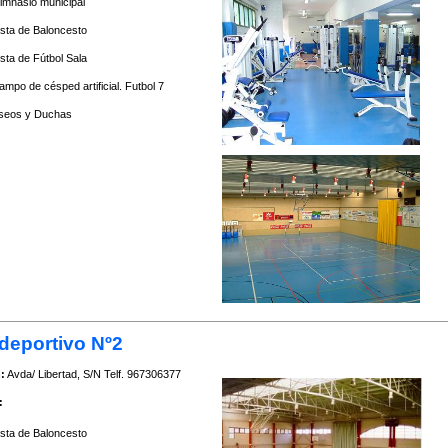
imnasio municipal
ista de Baloncesto
ista de Fútbol Sala
ampo de césped artificial. Futbol 7
seos y Duchas
deportivo Nº2
:
Avda/ Libertad, S/N Telf. 967306377
:
ista de Baloncesto