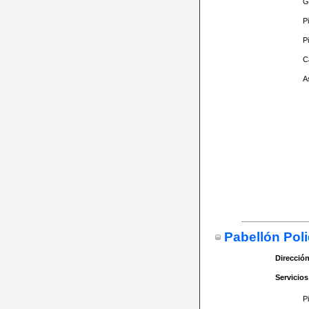
G
P
P
C
A
Pabellón Poli
Dirección
Servicios
P