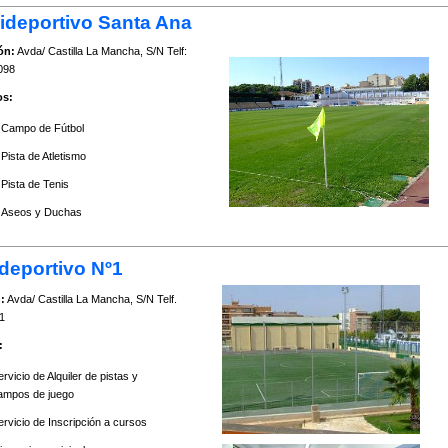
ideportivo Santa Ana
ón:
Avda/ Castilla La Mancha, S/N Telf:
098
os:
Campo de Fútbol
Pista de Atletismo
Pista de Tenis
Aseos y Duchas
deportivo Nº1
:
Avda/ Castilla La Mancha, S/N Telf.
1
:
rvicio de Alquiler de pistas y
ampos de juego
ervicio de Inscripción a cursos