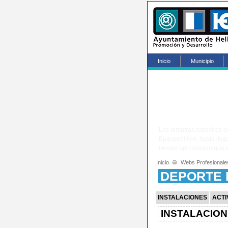
Inicio
Municipio
?
Las pintutras rupestres d
Epipaleolítico, hasta ll
tiempo aproximado que va
Inicio
Webs Profesionale
DEPORTE 
INSTALACIONES
ACTI
INSTALACION