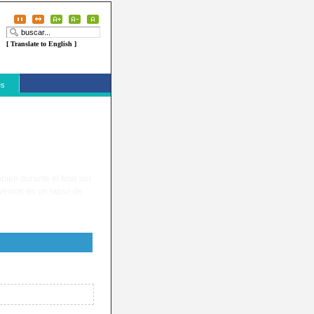
[ Translate to English ]
es
bién durante el final del
movemos en un lapso de