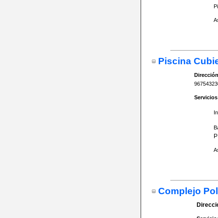
P
A
Piscina Cubie
Dirección
96754323
Servicios
I
B
P
A
Complejo Pol
Direcci