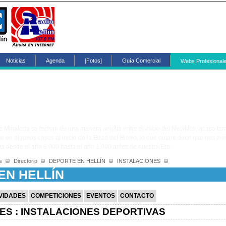
Noticias
Agenda
[Fotos]
Guía Comercial
Webs Profesional
e Minateda se fechan de una manera amplia entre el inicio del Neolítico, acaso tam
egar en algunos casos al inicio de la Edad del Hierro, lo que quiere decir que nos 
 desde el año 6.000 hasta el año 1.000 antes de nuestra Era.
s
Directorio
DEPORTE EN HELLÍN
INSTALACIONES
EN HELLÍN
VIDADES
COMPETICIONES
EVENTOS
CONTACTO
ES : INSTALACIONES DEPORTIVAS