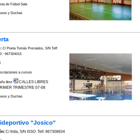
ista de Fútbol Sala
seos y Duchas
rta
:
C/ Poeta Tomás Preciados, S/N Telf:
0 - 967304015
:
nscripciones a cursos
CALLES LIBRES
año libre
RIMER TRIMESTRE 07-08
seos y Duchas
ideportivo "Josico"
ón:
C/ Irida, S/N ISSO. Telf. 967308834