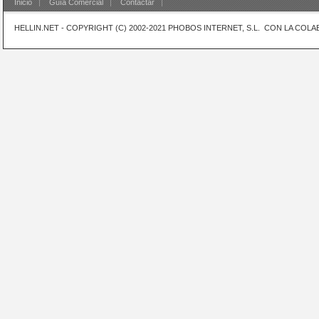
Inicio
Guía Comercial
Contactar
HELLIN.NET - COPYRIGHT (C) 2002-2021 PHOBOS INTERNET, S.L. CON LA CO