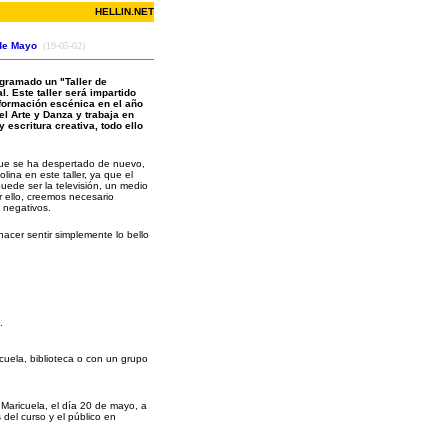
HELLIN.NET
 de Mayo
(19-05-02)
ogramado un "Taller de
. Este taller será impartido
formación escénica en el año
el Arte y Danza y trabaja en
 escritura creativa, todo ello
 que se ha despertado de nuevo,
ina en este taller, ya que el
uede ser la televisión, un medio
r ello, creemos necesario
y negativos.
hacer sentir simplemente lo bello
.
scuela, biblioteca o con un grupo
Maricuela, el día 20 de mayo, a
s del curso y el público en