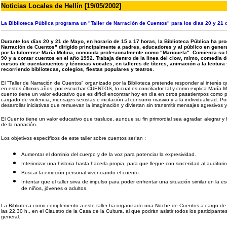
Noticias Locales de Hellín [19/05/2002]
La Biblioteca Pública programa un "Taller de Narración de Cuentos" para los días 20 y 21
Durante los días 20 y 21 de Mayo, en horario de 15 a 17 horas, la Biblioteca Pública ha pr
Narración de Cuentos" dirigido principalmente a padres, educadores y al público en general
por la tulorense María Molina, conocida profesionalmente como "Maricuela". Comienza su 
90 y a contar cuentos en el año 1992. Trabaja dentro de la línea del clow, mimo, comedia d
cursos de cuentacuentos y técnicas vocales, en talleres de títeres, animación a la lectura y
recorriendo bibliotecas, colegios, fiestas populares y teatros.
El "Taller de Narración de Cuentos" organizado por la Biblioteca pretende responder al interés
en estos últimos años, por escuchar CUENTOS, lo cual es conciliador tal y como explica María Mol
cuento tiene un valor educativo que es difícil encontrar hoy en día en otros pasatiempos como p
cargado de violencia, mensajes sexistas e incitación al consumo masivo y a la individualidad. Po
desarrollar iniciativas que remuevan la imaginación y diviertan sin transmitir mensajes agresivos 
El Cuento tiene un valor educativo que trasluce, aunque su fin primordial sea agradar, alegrar y 
de la narración.
Los objetivos específicos de este taller sobre cuentos serían :
Aumentar el dominio del cuerpo y de la voz para potenciar la expresividad.
Interiorizar una historia hasta hacerla propia, para que llegue con sinceridad al auditorio
Buscar la emoción personal vivenciando el cuento.
Intentar que el taller sirva de impulso para poder enfrentar una situación similar en la e
de niños, jóvenes o adultos.
La Biblioteca como complemento a este taller ha organizado una Noche de Cuentos a cargo de 
las 22.30 h., en el Claustro de la Casa de la Cultura, al que podrán asistir todos los participante
general.