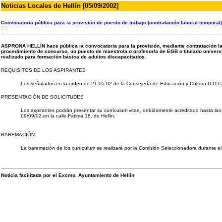
Noticias Locales de Hellín [05/09/2002]
C
onvocatoria pública para la provisión de puesto de trabajo (contratación laboral tempo
02)
ASPRONA HELLÍN hace pública la convocatoria para la provisión, mediante contratación lab
procedimiento de concurso, un puesto de maestro/a o profesor/a de EGB o titulado univer
realizado para formación básica de adultos discapacitados.
REQUISITOS DE LOS ASPIRANTES
Los señalados en la orden de 21-05-02 de la Consejería de Educación y Cultura D.O.
PRESENTACIÓN DE SOLICITUDES
Los aspirantes podrán presentar su currículum vitae, debidamente acreditado hasta las
09/09/02.en la calle Fátima 18, de Hellín.
BAREMACIÓN
La baremación de los currículum se realizará por la Comisión Seleccionadora durante el
Noticia facilitada por el Excmo. Ayuntamiento de Hellín