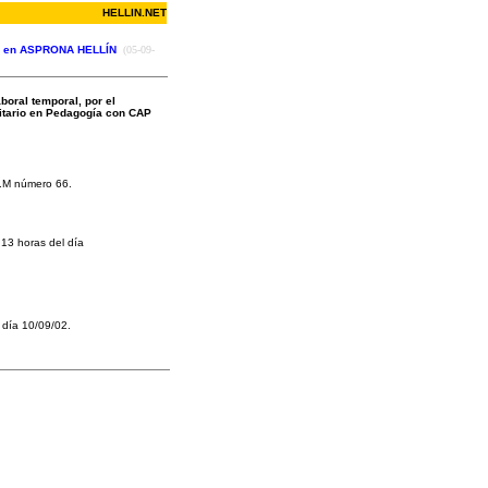
HELLIN.NET
ral) en ASPRONA HELLÍN
(05-09-
oral temporal, por el
sitario en Pedagogía con CAP
C.M número 66.
 13 horas del día
 día 10/09/02.