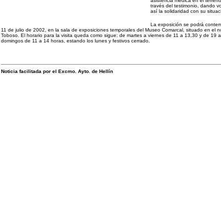
asistencia médica en el terreno
través del testimonio, dando v
así la solidaridad con su situac
La exposición se podrá contemp
11 de julio de 2002, en la sala de exposiciones temporales del Museo Comarcal, situado en el n
Toboso. El horario para la visita queda como sigue: de martes a viernes de 11 a 13,30 y de 19 
domingos de 11 a 14 horas, estando los lunes y festivos cerrado.
Noticia facilitada por el Excmo. Ayto. de Hellín