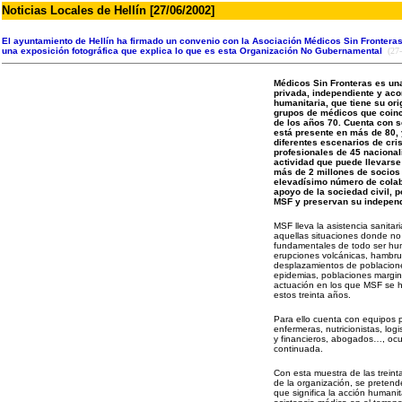
Noticias Locales de Hellín [27/06/2002]
El ayuntamiento de Hellín ha firmado un convenio con la Asociación Médicos Sin Fronteras,
una exposición fotográfica que explica lo que es esta Organización No Gubernamental
(27
Médicos Sin Fronteras es una
privada, independiente y ac
humanitaria, que tiene su or
grupos de médicos que coinci
de los años 70. Cuenta con 
está presente en más de 80, 
diferentes escenarios de cri
profesionales de 45 nacional
actividad que puede llevarse
más de 2 millones de socios
elevadísimo número de colab
apoyo de la sociedad civil, p
MSF y preservan su indepen
MSF lleva la asistencia sanitar
aquellas situaciones donde no
fundamentales de todo ser hu
erupciones volcánicas, hambru
desplazamientos de poblacion
epidemias, poblaciones margi
actuación en los que MSF se h
estos treinta años.
Para ello cuenta con equipos 
enfermeras, nutricionistas, log
y financieros, abogados…, oc
continuada.
Con esta muestra de las treint
de la organización, se pretend
que significa la acción humanit