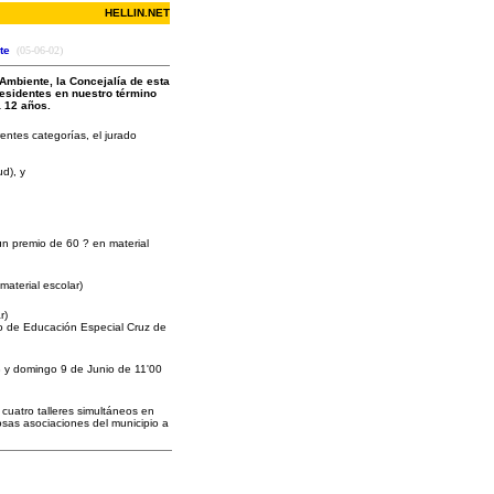
HELLIN.NET
te
(05-06-02)
 Ambiente, la Concejalía de esta
residentes en nuestro término
a 12 años.
entes categorías, el jurado
d), y
un premio de 60 ? en material
aterial escolar)
r)
io de Educación Especial Cruz de
8 y domingo 9 de Junio de 11'00
cuatro talleres simultáneos en
sas asociaciones del municipio a