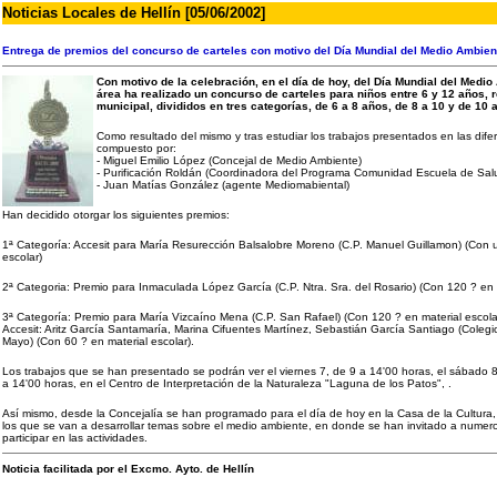
Noticias Locales de Hellín [05/06/2002]
Entrega de premios del concurso de carteles con motivo del Día Mundial del Medio Ambien
Con motivo de la celebración, en el día de hoy, del Día Mundial del Medio
área ha realizado un concurso de carteles para niños entre 6 y 12 años, 
municipal, divididos en tres categorías, de 6 a 8 años, de 8 a 10 y de 10 
Como resultado del mismo y tras estudiar los trabajos presentados en las difer
compuesto por:
- Miguel Emilio López (Concejal de Medio Ambiente)
- Purificación Roldán (Coordinadora del Programa Comunidad Escuela de Salu
- Juan Matías González (agente Mediomabiental)
Han decidido otorgar los siguientes premios:
1ª Categoría: Accesit para María Resurección Balsalobre Moreno (C.P. Manuel Guillamon) (Con 
escolar)
2ª Categoria: Premio para Inmaculada López García (C.P. Ntra. Sra. del Rosario) (Con 120 ? en m
3ª Categoría: Premio para María Vizcaíno Mena (C.P. San Rafael) (Con 120 ? en material escola
Accesit: Aritz García Santamaría, Marina Cifuentes Martínez, Sebastián García Santiago (Coleg
Mayo) (Con 60 ? en material escolar).
Los trabajos que se han presentado se podrán ver el viernes 7, de 9 a 14'00 horas, el sábado 
a 14'00 horas, en el Centro de Interpretación de la Naturaleza "Laguna de los Patos", .
Así mismo, desde la Concejalía se han programado para el día de hoy en la Casa de la Cultura, 
los que se van a desarrollar temas sobre el medio ambiente, en donde se han invitado a numero
participar en las actividades.
Noticia facilitada por el Excmo. Ayto. de Hellín