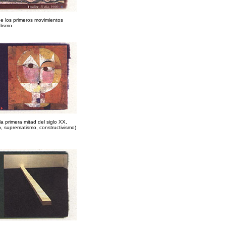
de los primeros movimientos
lismo.
a primera mitad del siglo XX,
o, suprematismo, constructivismo)