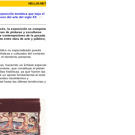
HELLIN.NET
xposición temática que bajo el
ves del arte del siglo XX
(02-
ancés, la exposición se compone
nas de pinturas y esculturas
arte contemporáneo de la pasada
o entre obra de arte y público;
úblico no especializado pueda
sticas y culturales del contexto
en el momento presente.
icas, haciendo un énfasis especial
sionismo, que constituye el primer
as históricas, ya que fueron las
ir un aporte fundamental al resto
grandes movimientos y
al hasta las últimas tendencias y