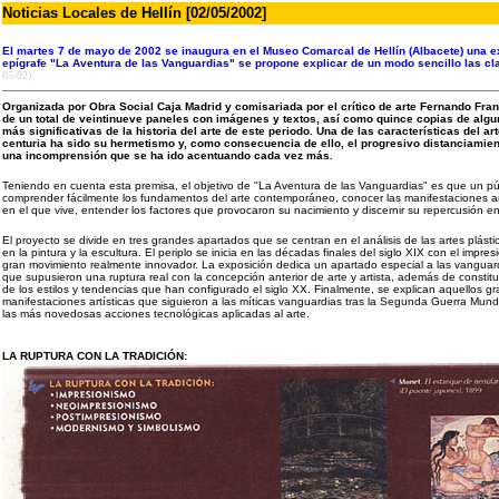
Noticias Locales de Hellín [02/05/2002]
El martes 7 de mayo de 2002 se inaugura en el Museo Comarcal de Hellín (Albacete) una e
epígrafe "La Aventura de las Vanguardias" se propone explicar de un modo sencillo las cla
05-02)
Organizada por Obra Social Caja Madrid y comisariada por el crítico de arte Fernando Fr
de un total de veintinueve paneles con imágenes y textos, así como quince copias de algu
más significativas de la historia del arte de este periodo. Una de las características del 
centuria ha sido su hermetismo y, como consecuencia de ello, el progresivo distanciamient
una incomprensión que se ha ido acentuando cada vez más.
Teniendo en cuenta esta premisa, el objetivo de "La Aventura de las Vanguardias" es que un p
comprender fácilmente los fundamentos del arte contemporáneo, conocer las manifestaciones artí
en el que vive, entender los factores que provocaron su nacimiento y discernir su repercusión 
El proyecto se divide en tres grandes apartados que se centran en el análisis de las artes plást
en la pintura y la escultura. El periplo se inicia en las décadas finales del siglo XIX con el impre
gran movimiento realmente innovador. La exposición dedica un apartado especial a las vanguardi
que supusieron una ruptura real con la concepción anterior de arte y artista, además de constitu
de los estilos y tendencias que han configurado el siglo XX. Finalmente, se explican aquellos 
manifestaciones artísticas que siguieron a las míticas vanguardias tras la Segunda Guerra Mundi
las más novedosas acciones tecnológicas aplicadas al arte.
LA RUPTURA CON LA TRADICIÓN: