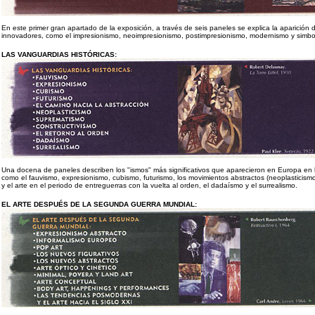
En este primer gran apartado de la exposición, a través de seis paneles se explica la aparición 
innovadores, como el impresionismo, neoimpresionismo, postimpresionismo, modernismo y simbo
LAS VANGUARDIAS HISTÓRICAS:
Una docena de paneles describen los "ismos" más significativos que aparecieron en Europa en l
como el fauvismo, expresionismo, cubismo, futurismo, los movimientos abstractos (neoplasticism
y el arte en el periodo de entreguerras con la vuelta al orden, el dadaísmo y el surrealismo.
EL ARTE DESPUÉS DE LA SEGUNDA GUERRA MUNDIAL: