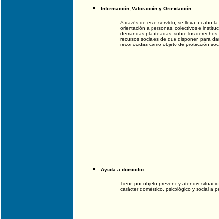
Información, Valoración y Orientación
A través de este servicio, se lleva a cabo l
orientación a personas, colectivos e instituc
demandas planteadas, sobre los derechos q
recursos sociales de que disponen para da
reconocidas como objeto de protección soci
Ayuda a domicilio
Tiene por objeto prevenir y atender situac
carácter doméstico, psicológico y social a p