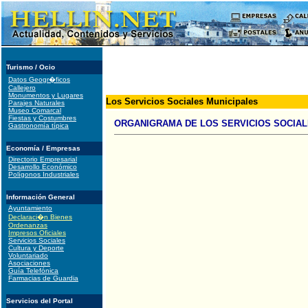
Turismo / Ocio
Datos Geogr�ficos
Callejero
Monumentos y Lugares
Los Servicios Sociales Municipales
Parajes Naturales
Museo Comarcal
Fiestas y Costumbres
ORGANIGRAMA DE LOS SERVICIOS SOCIA
Gastronomía típica
Economía / Empresas
Directorio Empresarial
Desarrollo Económico
Polígonos Industriales
Información General
Ayuntamiento
Declaraci�n Bienes
Ordenanzas
Impresos Oficiales
Servicios Sociales
Cultura y Deporte
Voluntariado
Asociaciones
Guía Telefónica
Farmacias de Guardia
Servicios del Portal