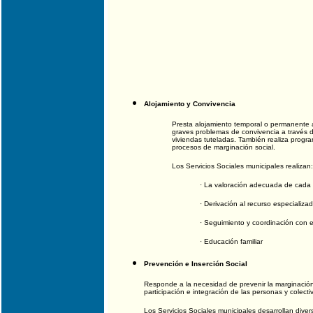
Alojamiento y Convivencia
Presta alojamiento temporal o permanente 
graves problemas de convivencia a través de
viviendas tuteladas. También realiza progra
procesos de marginación social.
Los Servicios Sociales municipales realizan:
· La valoración adecuada de cada
· Derivación al recurso especializad
· Seguimiento y coordinación con e
· Educación familiar
Prevención e Inserción Social
Responde a la necesidad de prevenir la marginació
participación e integración de las personas y colect
Los Servicios Sociales municipales desarrollan dive