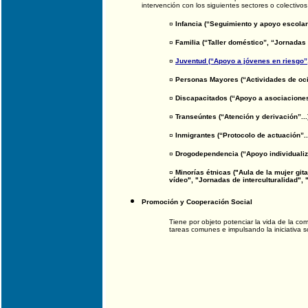
intervención con los siguientes sectores o colectivo
¤
Infancia (“Seguimiento y apoyo escolar”
¤
Familia (“Taller doméstico”, “Jornadas 
¤
Juventud (“Apoyo a jóvenes en riesgo”, 
¤
Personas Mayores (“Actividades de oci
¤
Discapacitados (“Apoyo a asociaciones”
¤
Transeúntes (“Atención y derivación”...
¤
Inmigrantes (“Protocolo de actuación”..
¤
Drogodependencia (“Apoyo individualiz
¤
Minorías étnicas ("Aula de la mujer gita
vídeo", "Jornadas de interculturalidad", 
Promoción y Cooperación Social
Tiene por objeto potenciar la vida de la co
tareas comunes e impulsando la iniciativa so