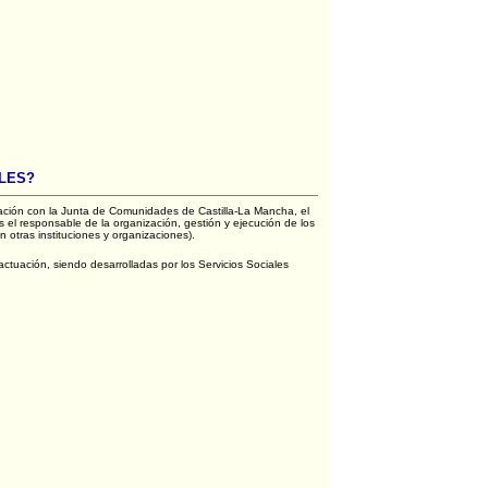
LES?
ración con la Junta de Comunidades de Castilla-La Mancha, el
s el responsable de la organización, gestión y ejecución de los
n otras instituciones y organizaciones).
tuación, siendo desarrolladas por los Servicios Sociales