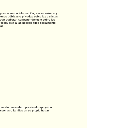
a prestación de información, asesoramiento y
iones públicas o privadas sobre las distintas
ue pudieran corresponderles o sobre los
r respuesta a las necesidades socialmente
al.
iones de necesidad, prestando apoyo de
ersonas o familias en su propio hogar.