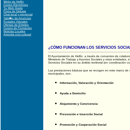
Webs de Hellín
Correo Electrónico
Tu Web Gratis
Foros de Debate
Chat local y provincial
Tabl�n de Anuncios
Postales Virtuales
Ofertas de Empleo
Cursos de Formación
Noticias Locales
Agenda ocio-cultural
¿CÓMO FUNCIONAN LOS SERVICIOS SOCIA
El Ayuntamiento de Hellín, a través de convenios de colabo
Ministerio de Trabajo y Asuntos Sociales y otras entidades, e
Servicios Sociales en su ámbito territorial (en coordinación co
Las prestaciones básicas que se recogen en este marco de ac
municipales, son:
Información, Valoración y Orientación
Ayuda a Domicilio
Alojamiento y Convivencia
Prevención e Inserción Social
Promoción y Cooperación Social