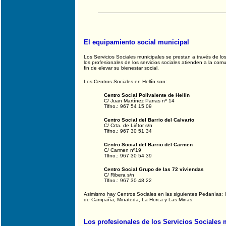
El equipamiento social municipal
Los Servicios Sociales municipales se prestan a través de
los profesionales de los servicios sociales atienden a la com
fin de elevar su bienestar social.
Los Centros Sociales en Hellín son:
Centro Social Polivalente de Hellín
C/ Juan Martínez Parras nº 14
Tlfno.: 967 54 15 09
Centro Social del Barrio del Calvario
C/ Crta. de Liétor s/n
Tlfno.: 967 30 51 34
Centro Social del Barrio del Carmen
C/ Carmen nº19
Tlfno.: 967 30 54 39
Centro Social Grupo de las 72 viviendas
C/ Ribera s/n
Tlfno.: 967 30 48 22
Asimismo hay Centros Sociales en las siguientes Pedanías: 
de Campaña, Minateda, La Horca y Las Minas.
Los profesionales de los Servicios Sociales 