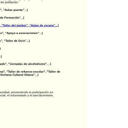
s de población:
, “Aulas puente”...)
de Formación”...)
“Taller del tambor”, “Aulas de verano”...)
o”, “Apoyo a asociaciones”...)
, “Taller de Ocio”...)
)
.)
ado”, "Jornadas de alcoholismo"... )
na", "Taller de refuerzo escolar", "Taller de
"Semana Cultural Gitana"...)
munidad, promoviendo la participación en
cial, el voluntariado y el asociacionismo.