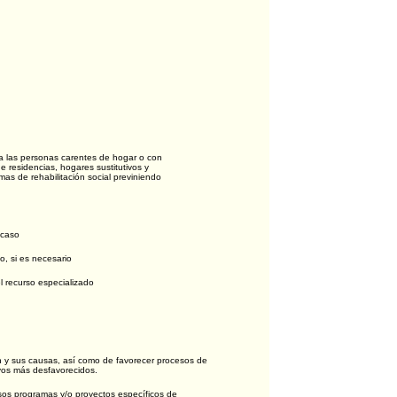
a las personas carentes de hogar o con
 residencias, hogares sustitutivos y
mas de rehabilitación social previniendo
 caso
o, si es necesario
l recurso especializado
n y sus causas, así como de favorecer procesos de
ivos más desfavorecidos.
rsos programas y/o proyectos específicos de