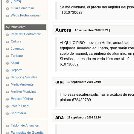
[Fotos]
Se me olvidaba, el precio del alquiler del pi
Guía Comercial
Tf 610730682
Webs Profesionales
Ayuntamiento
Aurora
17 septiembre 2008 16:24 |
Perfil del Contratante
Cultura
ALQUILO PISO nuevo en Hellín, amueblado, 2
equipada, lavadero equipado, gran salón come
Juventud
suelo de mármol, carpintería de aluminio, en 
Turismo
Si estás interesado en verlo llámame al tef:
Salud
610730682
Deporte
Servicios Sociales
ana
16 septiembre 2008 22:19 |
Medio Ambiente
Archivo Municipal
limpiezas escaleras,oficinas,si acabas de reci
Empleo Público
pintura 678480789
Policía Local
Secretaría
ana
16 septiembre 2008 22:10 |
Tablón de Anuncios
Farmacias de Guardia