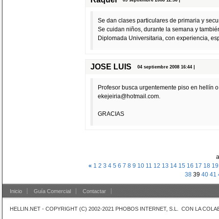
Se dan clases particulares de primaria y secu
Se cuidan niños, durante la semana y tambié
Diplomada Universitaria, con experiencia, e
JOSE LUIS
04 septiembre 2008 16:44 |
Profesor busca urgentemente piso en hellín 
ekejeiria@hotmail.com
.
GRACIAS
a
«
1
2
3
4
5
6
7
8
9
10
11
12
13
14
15
16
17
18
19
38
39
40
41
Inicio
Guía Comercial
Contactar
HELLIN.NET - COPYRIGHT (C) 2002-2021 PHOBOS INTERNET, S.L. CON LA CO